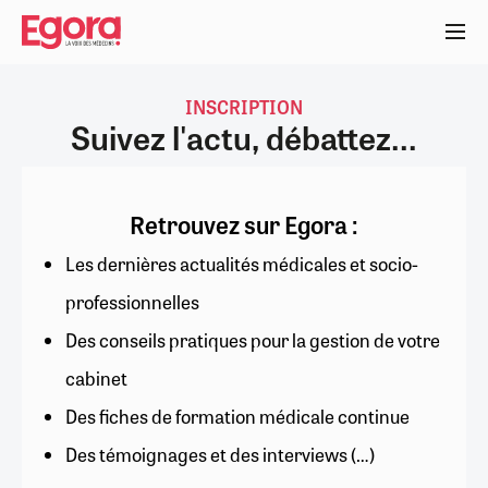
Aller
au
contenu
principal
INSCRIPTION
Suivez l'actu, débattez...
Retrouvez sur Egora :
Les dernières actualités médicales et socio-
professionnelles
Des conseils pratiques pour la gestion de votre
cabinet
Des fiches de formation médicale continue
Des témoignages et des interviews (…)