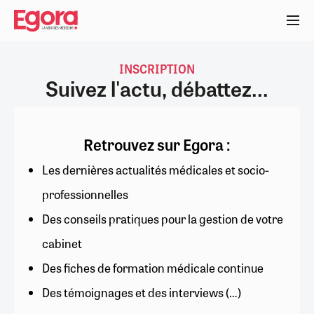
Aller
au
contenu
principal
INSCRIPTION
Suivez l'actu, débattez...
Retrouvez sur Egora :
Les dernières actualités médicales et socio-
professionnelles
Des conseils pratiques pour la gestion de votre
cabinet
Des fiches de formation médicale continue
Des témoignages et des interviews (…)