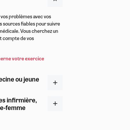
r vos problèmes avec vos
s sources fiables pour suivre
t médicale. Vous cherchez un
ent compte de vos
cerne votre exercice
ecine ou jeune
es infirmière,
ge-femme