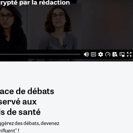
pace de débats
servé aux
s de santé
uggérez des débats, devenez
nfluent" !