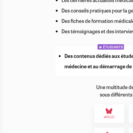
Les dernières actualités médical
RETRAITE
Des conseils pratiques pour la g
RÉMUNÉRATION
04/08/2026
0
SANTÉ NUMÉRIQUE
Des fiches de formation médical
SOCIÉTÉ
Des témoignages et des intervie
VIE CONVENTIONNELLE
TOUT VOIR
ÉTUDIANTS
Des contenus dédiés aux étud
médecine et au démarrage de 
Une multitude d
sous différents
ARTICLES