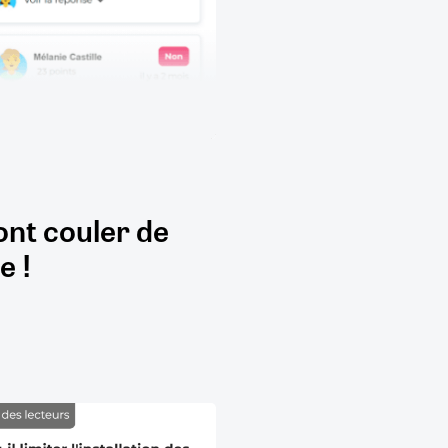
ont couler de
e !