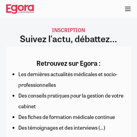
Aller
au
contenu
principal
INSCRIPTION
Suivez l'actu, débattez...
Retrouvez sur Egora :
Les dernières actualités médicales et socio-
professionnelles
Des conseils pratiques pour la gestion de votre
cabinet
Des fiches de formation médicale continue
Des témoignages et des interviews (…)