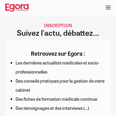
Aller
au
contenu
principal
INSCRIPTION
Suivez l'actu, débattez...
Retrouvez sur Egora :
Les dernières actualités médicales et socio-
professionnelles
Des conseils pratiques pour la gestion de votre
cabinet
Des fiches de formation médicale continue
Des témoignages et des interviews (…)