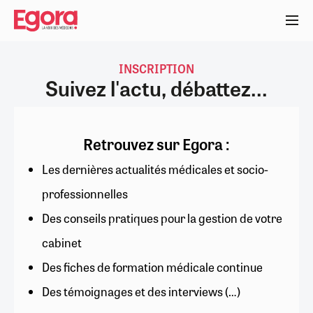
Aller
au
contenu
principal
INSCRIPTION
Suivez l'actu, débattez...
Retrouvez sur Egora :
Les dernières actualités médicales et socio-
professionnelles
Des conseils pratiques pour la gestion de votre
cabinet
Des fiches de formation médicale continue
Des témoignages et des interviews (…)