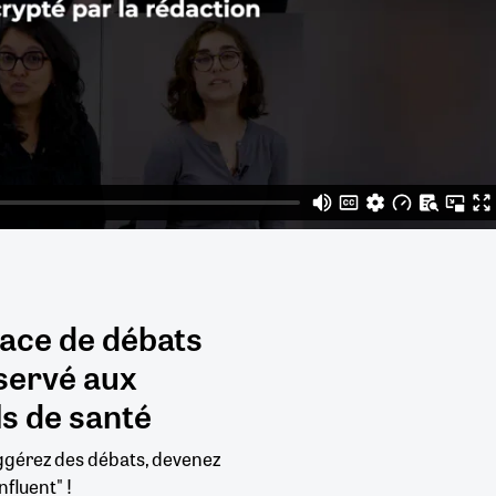
pace de débats
servé aux
s de santé
uggérez des débats, devenez
nfluent" !