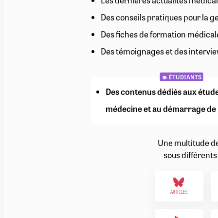
Les dernières actualités médical
RETRAITE
Des conseils pratiques pour la g
RÉMUNÉRATION
04/08/2026
0
SANTÉ NUMÉRIQUE
Des fiches de formation médical
SOCIÉTÉ
Des témoignages et des intervie
VIE CONVENTIONNELLE
TOUT VOIR
ÉTUDIANTS
Des contenus dédiés aux étud
médecine et au démarrage de 
Une multitude d
sous différents
ARTICLES