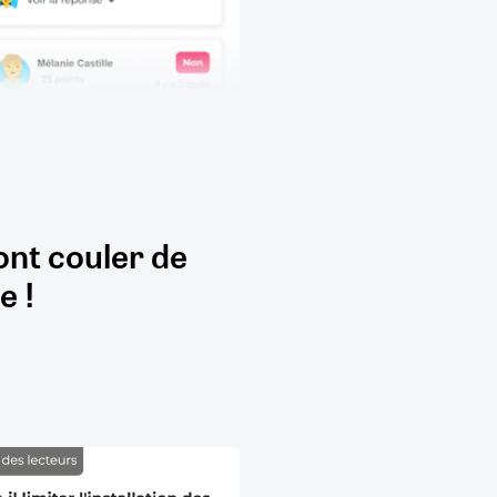
ont couler de
e !