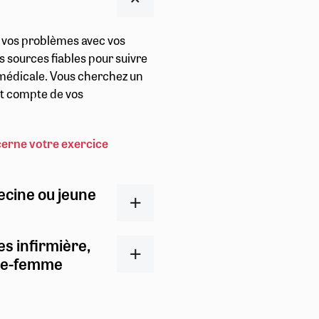
r vos problèmes avec vos
s sources fiables pour suivre
t médicale. Vous cherchez un
ent compte de vos
cerne votre exercice
ecine ou jeune
es infirmière,
ge-femme