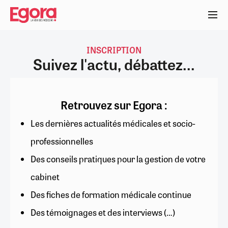
Aller
au
contenu
principal
INSCRIPTION
Suivez l'actu, débattez...
Retrouvez sur Egora :
Les dernières actualités médicales et socio-
professionnelles
Des conseils pratiques pour la gestion de votre
cabinet
Des fiches de formation médicale continue
Des témoignages et des interviews (…)