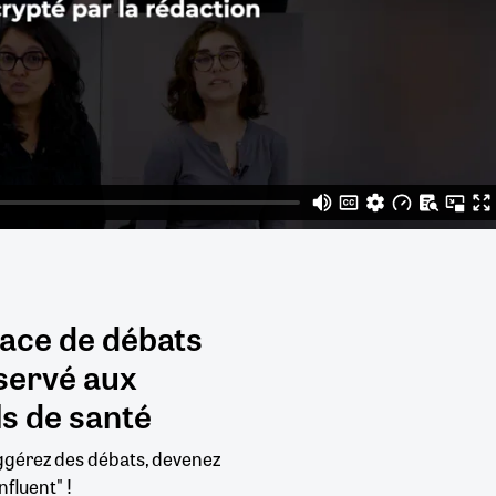
pace de débats
servé aux
s de santé
uggérez des débats, devenez
nfluent" !