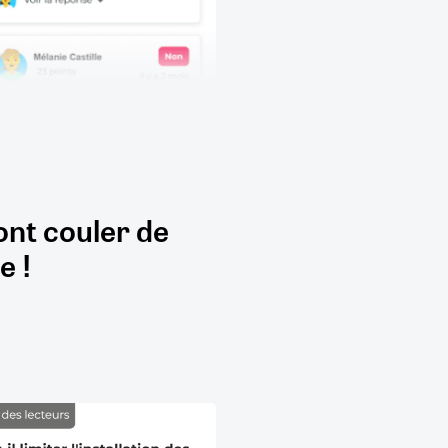
ont couler de
e !