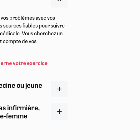
r vos problèmes avec vos
s sources fiables pour suivre
t médicale. Vous cherchez un
ent compte de vos
cerne votre exercice
ecine ou jeune
es infirmière,
ge-femme