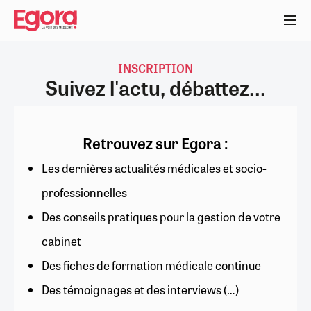
Aller
au
contenu
principal
INSCRIPTION
Suivez l'actu, débattez...
Retrouvez sur Egora :
Les dernières actualités médicales et socio-
professionnelles
Des conseils pratiques pour la gestion de votre
cabinet
Des fiches de formation médicale continue
Des témoignages et des interviews (…)