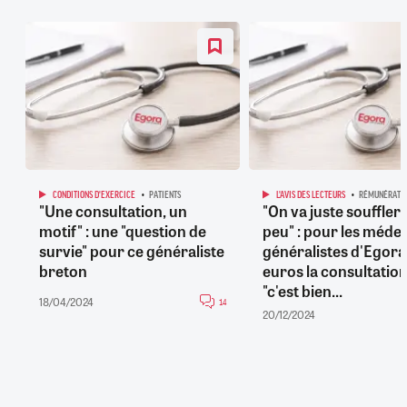
CONDITIONS D'EXERCICE
PATIENTS
L'AVIS DES LECTEURS
RÉMUNÉRATI
"Une consultation, un
"On va juste souffler
motif" : une "question de
peu" : pour les méde
survie" pour ce généraliste
généralistes d'Egora
breton
euros la consultation
"c'est bien...
18/04/2024
14
20/12/2024