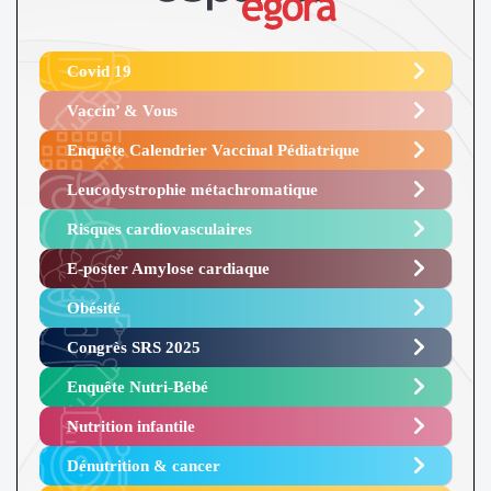
Covid 19
Vaccin’ & Vous
Enquête Calendrier Vaccinal Pédiatrique
Leucodystrophie métachromatique
Risques cardiovasculaires
E-poster Amylose cardiaque ​
Obésité ​
Congrès SRS 2025 ​
Enquête Nutri-Bébé ​
Nutrition infantile
Dénutrition & cancer