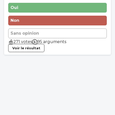
Oui
Non
Sans opinion
271 votes
95 arguments
Voir le résultat